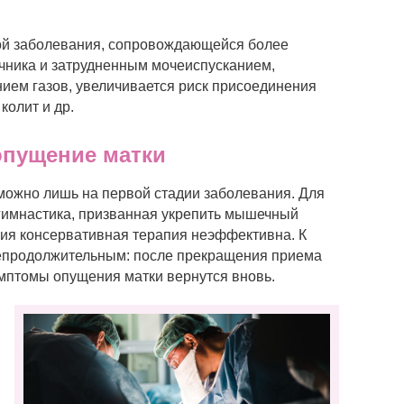
ой заболевания, сопровождающейся более
чника и затрудненным мочеиспусканием,
ием газов, увеличивается риск присоединения
колит и др.
опущение матки
можно лишь на первой стадии заболевания. Для
гимнастика, призванная укрепить мышечный
ния консервативная терапия неэффективна. К
 непродолжительным: после прекращения приема
птомы опущения матки вернутся вновь.