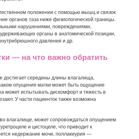
тественном положении с помощью мышц и связок
ние органов таза ниже физиологической границы.
альными нарушениями, повреждениями,
, удерживающих органы в анатомической позиции,
нутрибрюшного давления и др.
ки — на что важно обратить
не достигает середины длины влагалища,
наком опущения матки может быть ощущение
ка может испытывать дискомфорт и тяжесть в
езают. У части пациенток также возможна
у во влагалище, может сопровождаться опущением
уретроцеле и цистоцеле, что приводит к
яется недержание мочи, поллакиурия —