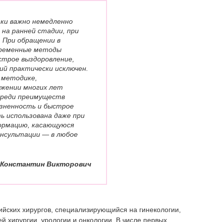
ки важно немедленно
 на ранней стадии, при
 При обращении в
овременные методы
строе выздоровление,
ий практически исключен.
 методике,
яжении многих лет
Среди преимуществ
езненность и быстрое
ь использована даже при
ормацию, касающуюся
онсультации — в любое
 Константин Викторович
ийских хирургов, специализирующийся на гинекологии,
й хирургии, урологии и онкологии. В числе первых