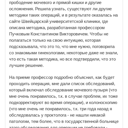
прободение мочевого и прямой кишки и другие
осложнения. Решила узнать, существуют ли другие
методики таких операций, и в результате оказалась на
сайте Швейцарской университетской клиники, где
описана методика, разработанная профессором
Пучковым Константином Викторовичем. Чтобы не
полагаться только на свою интуицию, которая
подсказывала, что это то, что мне нужно, поговорила
со знакомыми гинекологами, некоторые даже не знали,
что есть такая методика, но все подтвердили, что это
лучшее решение.
На приеме профессор подробно объяснил, как будет
проходить операция, мне дали список обследований,
который включал обследование мочевого пузыря (что
мне очень понравилось, т.к. в случае проблем, их тоже
подкорректируют во время операции), и колоноскопию
(что мне очень не понравилось, т.к. три года назад я
обследовалась у проктолога - не нашли никакой
патологии, тем более, что в государственной больнице
этого обследования для операции не требовали -