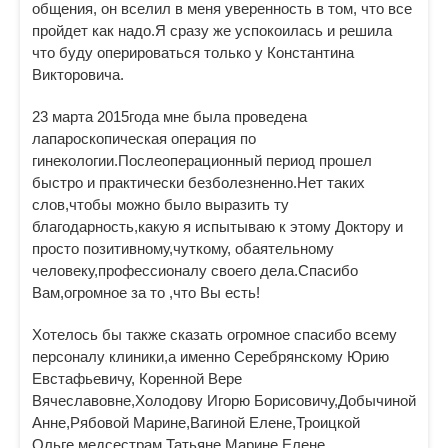
общения, он вселил в меня уверенность в том, что все
пройдет как надо.Я сразу же успокоилась и решила
что буду оперироваться только у Константина
Викторовича.
23 марта 2015года мне была проведена
лапароскопическая операция по
гинекологии.Послеоперационный период прошел
быстро и практически безболезненно.Нет таких
слов,чтобы можно было выразить ту
благодарность,какую я испытываю к этому Доктору и
просто позитивному,чуткому, обаятельному
человеку,профессионалу своего дела.Спасибо
Вам,огромное за то ,что Вы есть!
Хотелось бы также сказать огромное спасибо всему
персоналу клиники,а именно Серебрянскому Юрию
Евстафьевичу, Коренной Вере
Вячеславовне,Холодову Игорю Борисовичу,Добычиной
Анне,Рябовой Марине,Вагиной Елене,Троицкой
Ольге,медсестрам Татьяне,Марине,Елене.