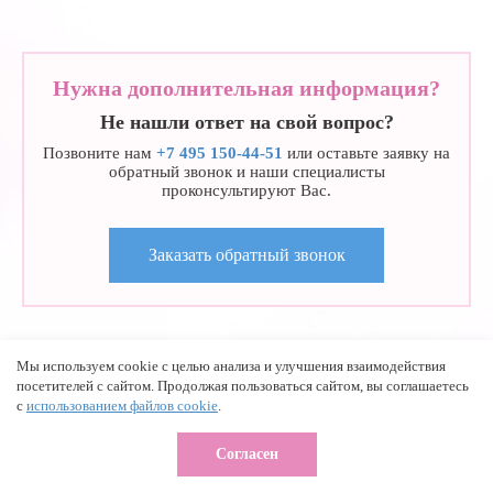
Нужна дополнительная информация?
Не нашли ответ на свой вопрос?
Позвоните нам
+7 495 150-44-51
или оставьте заявку на
обратный звонок и наши специалисты
проконсультируют Вас.
Заказать обратный звонок
Центр оперативной гинекологии
Мы используем cookie с целью анализа и улучшения взаимодействия
посетителей с сайтом. Продолжая пользоваться сайтом, вы соглашаетесь
Лечение выпадения и опущения матки
с
использованием файлов cookie
.
ул.Николоямская, 7/8
Согласен
Создание и продвижение сайта -
Политика обработки персональных данных