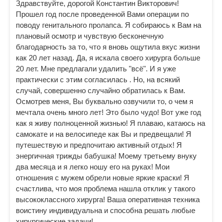
Здравствуйте, дорогой Константин Викторович!
Прошел год после проведенной Вами операции по
поводу генитального пролапса. Я собираюсь к Вам на
плановый осмотр и чувствую бесконечную
благодарность за то, что я вновь ощутила вкус жизни
как 20 лет назад. Да, я искала своего хирурга больше
20 лет. Мне предлагали удалить "всё". И я уже
практически с этим согласилась . Но, на всякий
случай, совершенно случайно обратилась к Вам.
Осмотрев меня, Вы буквально озвучили то, о чем я
мечтала очень много лет! Это было чудо! Вот уже год
как я живу полноценной жизнью! Я плаваю, катаюсь на
самокате и на велосипеде как Вы и предвещали! Я
путешествую и предпочитаю активный отдых! Я
энергичная трижды бабушка! Моему третьему внуку
два месяца и я легко ношу его на руках! Мои
отношения с мужем обрели новые яркие краски! Я
счастлива, что моя проблема нашла отклик у такого
высококлассного хирурга! Ваша оперативная техника
воистину индивидуальна и способна решать любые
хирургические задачи!