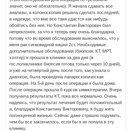
значит, оно не обязательно). Я начала сдавать все
анализы, а колоноскопию решила сделать последней,
в надежде, что мне все-таки удастся как-нибудь
обойтись без неё. Но Константин Викторович был
непреклонен, за что я теперь ему очень благодарна,
потому что во время обследования выяснилось, что у
меня рак сигмовидной кишки 2ст. Необходимые
дополнительные обследования (биопсия, КТ, МРТ,
холтер) я прошла в клинике за два дня (в
гос.поликлинике биопсия готова только через 10 дней),
и уже на четвёртый день после того, как узнала о
диагнозе, была проведена лапароскопическая
операция. На 5-й день после операции я была дома.
После операции прошла 6 курсов химиотерапии. Вчера
получила результаты КТ, пока все нормально. Очень
надеюсь, что результат лечения будет положительный
и, благодаря Константину Викторовичу, я буду жить
полноценной жизнью. Сейчас даже страшно подумать,
чем бы все закончилось, если бы я не попала в эту
клинику.