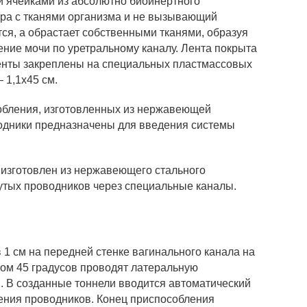
и ячейками из абсолютно биоинертного
ера с тканями организма и не вызывающий
ся, а обрастает собственными тканями, образуя
ние мочи по уретральному каналу. Лента покрыта
ленты закреплены на специальных пластмассовых
 1,1х45 см.
собления, изготовленных из нержавеющей
водники предназначены для введения системы
 изготовлен из нержавеющего стального
нутых проводников через специальные каналы.
1 см на передней стенке вагинального канала на
глом 45 градусов проводят латеральную
 В созданные тоннели вводится автоматический
дения проводников. Конец приспособления