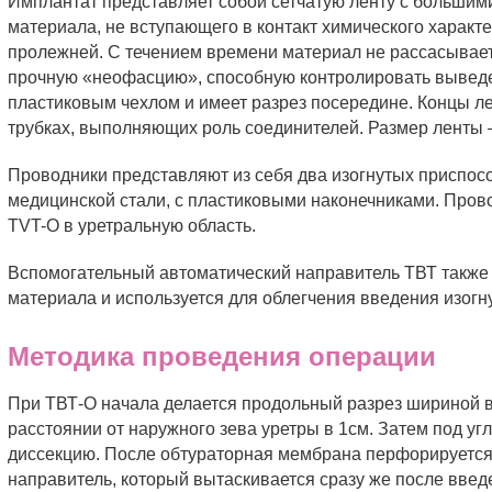
Имплантат представляет собой сетчатую ленту с большим
материала, не вступающего в контакт химического характ
пролежней. С течением времени материал не рассасывает
прочную «неофасцию», способную контролировать выведе
пластиковым чехлом и имеет разрез посередине. Концы 
трубках, выполняющих роль соединителей. Размер ленты –
Проводники представляют из себя два изогнутых приспо
медицинской стали, с пластиковыми наконечниками. Про
TVT-O в уретральную область.
Вспомогательный автоматический направитель ТВТ также
материала и используется для облегчения введения изог
Методика проведения операции
При ТВТ-О начала делается продольный разрез шириной в 
расстоянии от наружного зева уретры в 1см. Затем под у
диссекцию. После обтураторная мембрана перфорируется.
направитель, который вытаскивается сразу же после вве