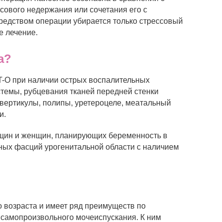
сового недержания или сочетания его с
редством операции убирается только стрессовый
е лечение.
а?
T-O при наличии острых воспалительных
темы, рубцевания тканей передней стенки
ивертикулы, полипы, уретероцеле, меатальный
и.
щин и женщин, планирующих беременность в
ных фасций урогенитальной области с наличием
 возраста и имеет ряд преимуществ по
 самопроизвольного мочеиспускания. К ним