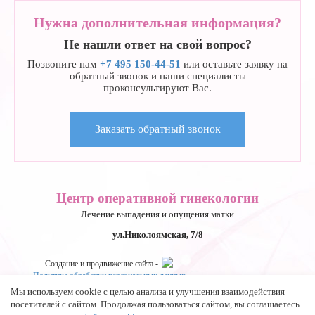
Нужна дополнительная информация?
Не нашли ответ на свой вопрос?
Позвоните нам
+7 495 150-44-51
или оставьте заявку на
обратный звонок и наши специалисты
проконсультируют Вас.
Заказать обратный звонок
Центр оперативной гинекологии
Лечение выпадения и опущения матки
ул.Николоямская, 7/8
Создание и продвижение сайта -
Политика обработки персональных данных
Политика конфиденциальности
Пользовательское соглашение
Мы используем cookie с целью анализа и улучшения взаимодействия
Лицензия: Л017-01137-77/00148410 от 09.04.2020 г., выдана
посетителей с сайтом. Продолжая пользоваться сайтом, вы соглашаетесь
Департаментом здравоохранения г.Москвы