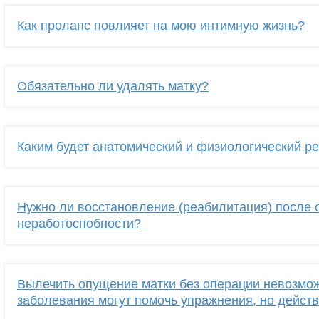
Как пролапс повлияет на мою интимную жизнь?
Обязательно ли удалять матку?
Каким будет анатомический и физиологический ре
Нужно ли восстановление (реабилитация) после 
неработоспобности?
Вылечить опущение матки без операции невозмож
заболевания могут помочь упражнения, но действ