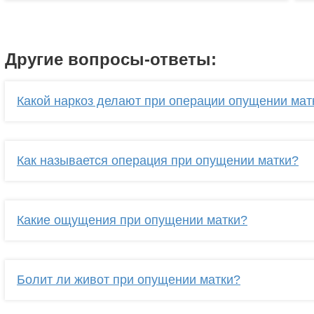
Другие вопросы-ответы:
Какой наркоз делают при операции опущении мат
Как называется операция при опущении матки?
Какие ощущения при опущении матки?
Болит ли живот при опущении матки?